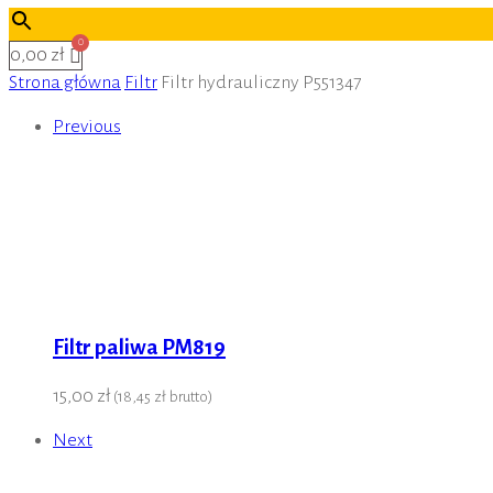
0,00 zł
Strona główna
Filtr
Filtr hydrauliczny P551347
Previous
Filtr paliwa PM819
15,00 zł
(
18,45 zł
brutto)
Next