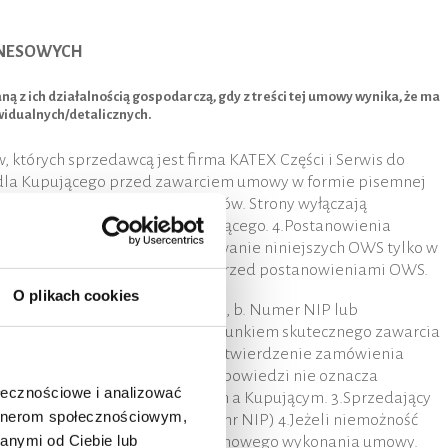
ZNESOWYCH
 ich działalnością gospodarczą, gdy z treści tej umowy wynika, że ma
widualnych/detalicznych.
których sprzedawcą jest firma KATEX Części i Serwis do
 dla Kupującego przed zawarciem umowy w formie pisemnej
ny w zakresie sprzedaży towarów. Strony wyłączają
ych czy ustalonych przez Kupującego. 4.Postanowienia
mowy sprzedaży wyłącza stosowanie niniejszych OWS tylko w
na piśmie mają pierwszeństwo przed postanowieniami OWS.
O plikach cookies
wskazaniem dokładnego adresu, b. Numer NIP lub
i dostawy/odbioru towaru. 2.Warunkiem skutecznego zawarcia
go w formie e-mail. Pisemne potwierdzenie zamówienia
że Sprzedającego, a brak jego odpowiedzi nie oznacza
ołecznościowe i analizować
sunkach pomiędzy Sprzedającym a Kupującym. 3.Sprzedający
artnerom społecznościowym,
dokumentach (np. sfałszowany nr NIP) 4.Jeżeli niemożność
anymi od Ciebie lub
 tytułu niewykonania lub nieterminowego wykonania umowy.