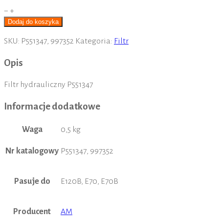
ilość
−
+
Filtr
Dodaj do koszyka
hydrauliczny
SKU:
P551347, 997352
Kategoria:
Filtr
P551347
Opis
Filtr hydrauliczny P551347
Informacje dodatkowe
Waga
0,5 kg
Nr katalogowy
P551347, 997352
Pasuje do
E120B, E70, E70B
Producent
AM