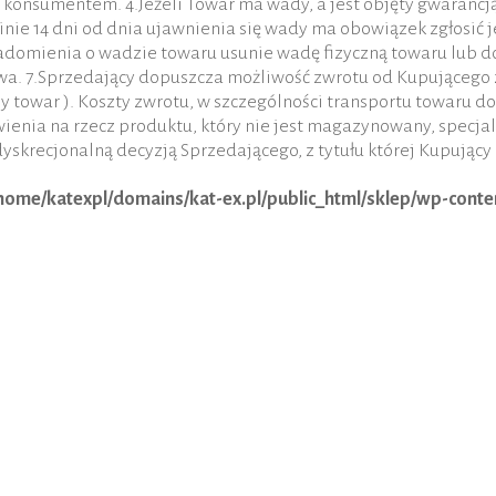
st konsumentem. 4.Jeżeli Towar ma wady, a jest objęty gwaranc
nie 14 dni od dnia ujawnienia się wady ma obowiązek zgłosić j
domienia o wadzie towaru usunie wadę fizyczną towaru lub do
iwa. 7.Sprzedający dopuszcza możliwość zwrotu od Kupującego 
 towar ). Koszty zwrotu, w szczególności transportu towaru d
enia na rzecz produktu, który nie jest magazynowany, specja
yskrecjonalną decyzją Sprzedającego, z tytułu której Kupujący 
home/katexpl/domains/kat-ex.pl/public_html/sklep/wp-cont