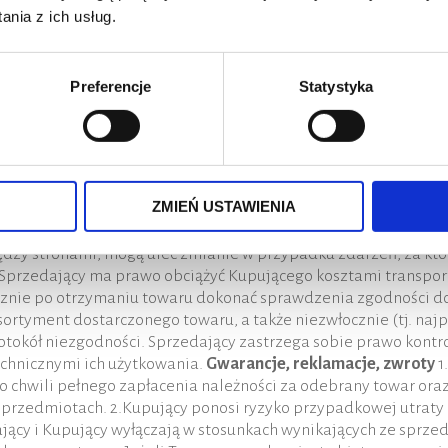
nia z ich usług.
upującym dotyczących ceny towaru, ceną towaru jest cena wyn
doliczony podatek VAT obowiązujących w dniu wystawienia fakt
a fakturze. 2.W przypadku wyboru formy płatności „Za pobrani
Preferencje
Statystyka
edsiębiorcy. 3.Za dzień zapłaty uznaje się dzień zaksięgowa
gulowania płatności przez Kupującego w wyznaczonym terminie,
płaty na towary z przyjętych już do realizacji kolejnych zam
arów i wstrzymania realizacji już przyjętych zamówień. Spr
 opłaca faktury nieterminowo od wpłaty zaliczki na poczet no
ZMIEŃ USTAWIENIA
ar w ustalonym terminie.
Odpowiedzialność, termin realizacji
ikające z roszczeń Kupującego z tytułu błędów w dostawie lub 
dzy stronami, mogą ulec zmianie w przypadku zdarzeń, za któr
Sprzedający ma prawo obciążyć Kupującego kosztami transport
cznie po otrzymaniu towaru dokonać sprawdzenia zgodności d
 asortyment dostarczonego towaru, a także niezwłocznie (tj. naj
tokół niezgodności. Sprzedający zastrzega sobie prawo kontro
chnicznymi ich użytkowania.
Gwarancje, reklamacje, zwroty
1
 do chwili pełnego zapłacenia należności za odebrany towar or
przedmiotach. 2.Kupujący ponosi ryzyko przypadkowej utraty
ający i Kupujący wyłączają w stosunkach wynikających ze sprz