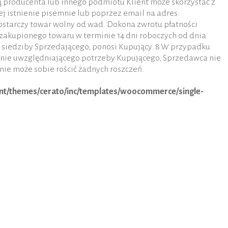
ją producenta lub innego podmiotu Klient może skorzystać z
ej istnienie pisemnie lub poprzez email na adres:
starczy towar wolny od wad. Dokona zwrotu płatności
zakupionego towaru w terminie 14 dni roboczych od dnia
o siedziby Sprzedającego, ponosi Kupujący. 8.W przypadku
lnie uwzględniającego potrzeby Kupującego, Sprzedawca nie
nie może sobie rościć żadnych roszczeń.
ent/themes/cerato/inc/templates/woocommerce/single-