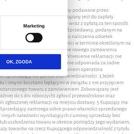
ikająca z faktury proforma. 2.Ceny podawane przez
ury.
Płatności
1.Kupujący zobowiązany jest do zapłaty
em” zapłaty za zakupiony Towar wraz z opłatą za ten sposób
Marketing
nia wpłaty na rachunku bankowym Sprzedawcy, podanym na
 Sprzedający jest uprawniony do naliczenia odsetek
ówień. 5.Nieuregulowanie należności w terminie określonym na
zedający może uzależnić wykonanie nowego zamówienia
wego zamówienia Kupującego. 6.Wniesienie reklamacji nie
OK, ZGODA
, dostawa towaru
1.Sprzedający nie odpowiada za żadne
jej opóźnień, spowodowane działaniem operatora
e Sprzedający nie ponosi odpowiedzialności. 3.Jeżeli
u i innymi kosztami będącymi w związku z nie przyjęciem
ostarczonego towaru z zamówieniem. Zobowiązany jest
później do 5 dni roboczych) zgłosić przewoźnikowi oraz
li zgłoszonej reklamacji na miejscu dostawy. 5.Kupujący ma
.Sprzedający zastrzega sobie prawo własności sprzedanego
az innych należności wynikających z umowy sprzedaży bez
 lub uszkodzenia towaru w okresie pomiędzy jego wydaniem,
edaży towarów na rzecz Kupującego odpowiedzialność z tytułu