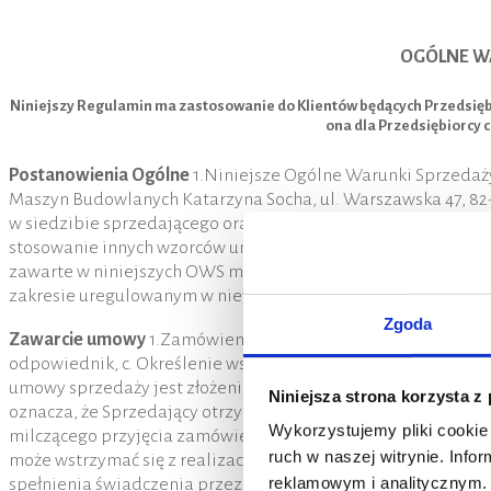
OGÓLNE W
Niniejszy Regulamin ma zastosowanie do Klientów będących Przedsiębi
ona dla Przedsiębiorcy 
Postanowienia Ogólne
1.Niniejsze Ogólne Warunki Sprzedaży
Maszyn Budowlanych Katarzyna Socha, ul. Warszawska 47, 8
w siedzibie sprzedającego oraz na stronie www.sklep.kat-ex
stosowanie innych wzorców umownych (ogólne warunki umowy,
zawarte w niniejszych OWS mogą być zmienione jedynie w fo
zakresie uregulowanym w niej w sposób odmienny. 5.Odmien
Zgoda
Zawarcie umowy
1.Zamówienie Kupującego powinno zawierać
odpowiednik, c. Określenie wskazanego towaru nazwą handlo
umowy sprzedaży jest złożenie zamówienia przez Kupująceg
Niniejsza strona korzysta z
oznacza, że Sprzedający otrzymał zamówienie oraz przyjął je
Wykorzystujemy pliki cookie 
milczącego przyjęcia zamówienia. Składając zamówienie Ku
ruch w naszej witrynie. Inf
może wstrzymać się z realizacją sprzedaży w przypadku powz
reklamowym i analitycznym. 
spełnienia świadczenia przez Sprzedawcę nastąpiła wskutek 