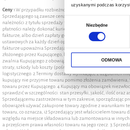
uzyskanymi podczas korzysta
Ceny
1.W przypadku rozbieżności pomiędzy sprzedającym, a k
Sprzedającego są zawsze cenami netto, do których zostanie 
Wybór
należności z tytułu sprzedaży towaru w terminie wskazanym n
Niezbędne
zgody
płatności należy dokonać kurierowi przy wydaniu Towaru Prz
fakturze, albo dzień zapłaty gotówką. 4.W przypadku nieure
ustawowych za każdy dzień opóźnienia, a także żądania przed
fakturze upoważnia Sprzedającego do przerwania dostaw tow
złożonego przez Kupującego, który zalega z płatnościami lub
ODMOWA
zwalnia Kupującego z obowiązku dokonania płatności za tow
straty, szkody lub koszty (pośrednie lub bezpośrednie) wyn
logistycznego. 2.Terminy dostawy wynikające z uzgodnień mię
kupujący nie przyjmie towaru pomimo złożenia zamówienia, 
towaru przez Kupującego. 4.Kupujący ma obowiązek niezwło
sprawdzić w szczególności: stan przesyłki, jakość, ilość oraz
Sprzedającemu zastrzeżenia w tym zakresie, sporządzając pro
obowiązek używać zakupione towary zgodnie z warunkami te
towaru, co oznacza, iż Sprzedający jest właścicielem towaru
względu na miejsce składowania lub zamontowania w innych 
a przejściem prawa własności towaru na jego rzecz. 3.Sprzed