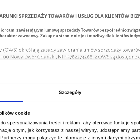
ARUNKI SPRZEDAŻY TOWARÓW I USŁUG DLA KLIENTÓW BI
orcami zawierającymi umowę sprzedaży Towarów bezpośrednio związaną z
charakter zawodowy. Zakup na stronie nie jest możliwy dla klientów indy
 (OWS) określają zasady zawierania umów sprzedaży towarów, 
2-100 Nowy Dwór Gdański, NIP 5782273268. 2.OWS są dostępne
.pl 3. Niniejsze OWS są uregulowaniem umownym wiążącym stro
 warunki sprzedaży, wzory umowy, regulaminy itp.) stosowan
rmie pisemnej pod rygorem nieważności. Zawarcie odrębnej u
ne ustalenia pomiędzy stronami uzgodnione i potwierdzone 
Szczegóły
 następujące dane: a. Nazwę Klienta Biznesowego – wraz ze 
wą, d. Ilość zamówionego towaru, e. Termin, miejsce i warunk
o oraz pisemne potwierdzenie zamówienia przez Sprzedające
 plików cookie
 do realizacji. Złożenie zamówienia przez Kupującego nie wią
do spersonalizowania treści i reklam, aby oferować funkcje sp
pujący wyraża zgodę na obowiązywanie niniejszych OWS w sto
ormacje o tym, jak korzystasz z naszej witryny, udostępniamy p
ięcia wątpliwości odnośnie prawdziwości danych zawartych w 
Partnerzy mogą połączyć te informacje z innymi danymi otrzym
siły wyższej, Kupującemu nie przysługuje żadne roszczenie z