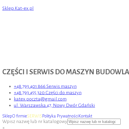
Sklep.Kat-ex.pl
CZĘŚCI I SERWIS DO MASZYN BUDOWL
+48 793 401 866 Serwis maszyn
+48 793 455 320 Części do maszyn
katex.poczta@gmail.com
ul. Warszawska 47, Nowy Dwór Gdański
Sklep
O firmie
SERWIS
Polityka Prywatności
Kontakt
Wpisz nazwę lub nr katalogowy
×