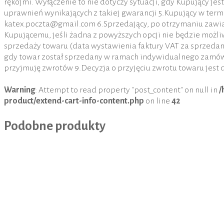
rękojmi. Wyłączenie to nie dotyczy sytuacji, gdy Kupujący je
uprawnień wynikających z takiej gwarancji 5.Kupujący w termi
katex.poczta@gmail.com 6.Sprzedający, po otrzymaniu zawia
Kupującemu, jeśli żadna z powyższych opcji nie będzie możl
sprzedaży towaru (data wystawienia faktury VAT za sprzedany
gdy towar został sprzedany w ramach indywidualnego zamówi
przyjmuję zwrotów 9.Decyzja o przyjęciu zwrotu towaru jest d
Warning
: Attempt to read property "post_content" on null in
/
product/extend-cart-info-content.php
on line
42
Podobne produkty