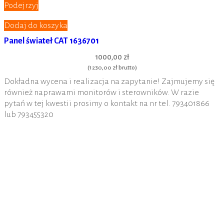
Podejrzyj
Dodaj do koszyka
Panel świateł CAT 1636701
1000,00 zł
(
1230,00 zł
brutto)
Dokładna wycena i realizacja na zapytanie! Zajmujemy się
również naprawami monitorów i sterowników. W razie
pytań w tej kwestii prosimy o kontakt na nr tel. 793401866
lub 793455320