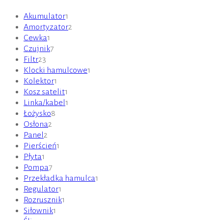
Akumulator
1
Amortyzator
2
Cewka
1
Czujnik
7
Filtr
23
Klocki hamulcowe
1
Kolektor
1
Kosz satelit
1
Linka/kabel
1
Łożysko
8
Osłona
2
Panel
2
Pierścień
1
Płyta
1
Pompa
7
Przekładka hamulca
1
Regulator
1
Rozrusznik
1
Siłownik
1