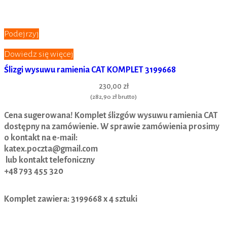
Podejrzyj
Dowiedz się więcej
Ślizgi wysuwu ramienia CAT KOMPLET 3199668
230,00 zł
(
282,90 zł
brutto)
Cena sugerowana! Komplet ślizgów wysuwu ramienia CAT
dostępny na zamówienie. W sprawie zamówienia prosimy
o kontakt na e-mail:
katex.poczta@gmail.com
lub kontakt telefoniczny
+48 793 455 320
Komplet zawiera:
3199668 x 4 sztuki