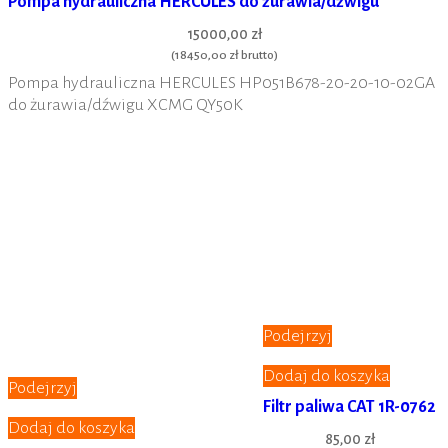
Pompa hydrauliczna HERCULES do żurawia/dźwigu
15000,00 zł
(
18450,00 zł
brutto)
Pompa hydrauliczna HERCULES HP051B678-20-20-10-02GA
do żurawia/dźwigu XCMG QY50K
Podejrzyj
Dodaj do koszyka
Podejrzyj
Filtr paliwa CAT 1R-0762
Dodaj do koszyka
85,00 zł