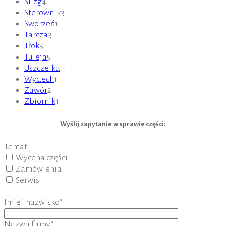
Ślizg
4
Sterownik
3
Sworzeń
1
Tarcza
3
Tłok
3
Tuleja
5
Uszczelka
11
Wydech
1
Zawór
2
Zbiornik
1
Wyślij zapytanie w sprawie części:
Temat
Wycena części
Zamówienia
Serwis
Imię i nazwisko*
Nazwa firmy*