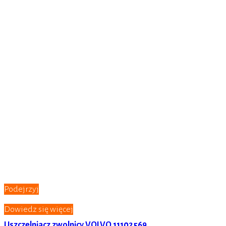
Podejrzyj
Dowiedz się więcej
Uszczelniacz zwolnicy VOLVO 11102569