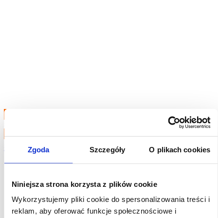
Podejrzyj
Dowiedz się więcej
Ślizgi wysuwu ramienia CAT KOMPLET 3199667
Zgoda
Szczegóły
O plikach cookies
210,00 zł
(
258,30 zł
brutto)
Niniejsza strona korzysta z plików cookie
Cena sugerowana! Komplet ślizgów wysuwu ramienia CAT
Wykorzystujemy pliki cookie do spersonalizowania treści i
dostępny na zamówienie. W sprawie zamówienia prosimy
reklam, aby oferować funkcje społecznościowe i
o kontakt na e-mail: