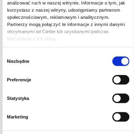
analizować ruch w naszej witrynie. Informacje o tym, jak
katex.poczta@gmail.com
korzystasz z naszej witryny, udostępniamy partnerom
lub kontakt telefoniczny
społecznościowym, reklamowym i analitycznym.
+48 793 455 320
Partnerzy mogą połączyć te informacje z innymi danymi
otrzymanymi od Ciebie lub uzyskanymi podczas
Komplet zawiera:
3199667 x 4 sztuki
korzystania z ich usług.
Wybór
Niezbędne
zgody
Preferencje
Statystyka
Marketing