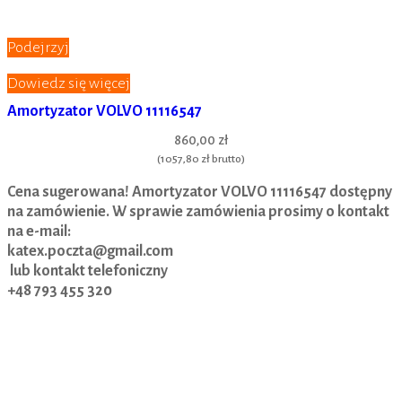
Podejrzyj
Dowiedz się więcej
Amortyzator VOLVO 11116547
860,00 zł
(
1057,80 zł
brutto)
Cena sugerowana! Amortyzator VOLVO 11116547 dostępny
na zamówienie. W sprawie zamówienia prosimy o kontakt
na e-mail:
katex.poczta@gmail.com
lub kontakt telefoniczny
+48 793 455 320