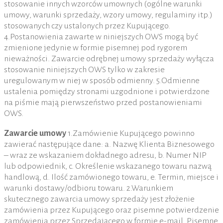
stosowanie innych wzorców umownych (ogólne warunki
umowy, warunki sprzedaży, wzory umowy, regulaminy itp.)
stosowanych czy ustalonych przez Kupującego.
4.Postanowienia zawarte w niniejszych OWS mogą być
zmienione jedynie w formie pisemnej pod rygorem
nieważności. Zawarcie odrębnej umowy sprzedaży wyłącza
stosowanie niniejszych OWS tylko w zakresie
uregulowanym w niej w sposób odmienny. 5.Odmienne
ustalenia pomiędzy stronami uzgodnione i potwierdzone
na piśmie mają pierwszeństwo przed postanowieniami
OWS.
Zawarcie umowy
1.Zamówienie Kupującego powinno
zawierać następujące dane: a. Nazwę Klienta Biznesowego
– wraz ze wskazaniem dokładnego adresu, b. Numer NIP
lub odpowiednik, c. Określenie wskazanego towaru nazwą
handlową, d. Ilość zamówionego towaru, e. Termin, miejsce i
warunki dostawy/odbioru towaru. 2.Warunkiem
skutecznego zawarcia umowy sprzedaży jest złożenie
zamówienia przez Kupującego oraz pisemne potwierdzenie
zamówienia przez Sprzedającego w formie e-mail. Pisemne