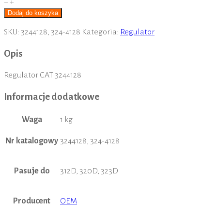
ilość
−
+
Regulator
Dodaj do koszyka
CAT
SKU:
3244128, 324-4128
Kategoria:
Regulator
3244128
Opis
Regulator CAT 3244128
Informacje dodatkowe
Waga
1 kg
Nr katalogowy
3244128, 324-4128
Pasuje do
312D, 320D, 323D
Producent
OEM