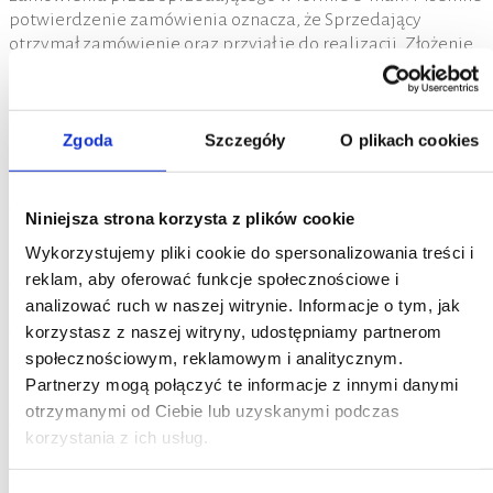
potwierdzenie zamówienia oznacza, że Sprzedający
otrzymał zamówienie oraz przyjął je do realizacji. Złożenie
zamówienia przez Kupującego nie wiąże Sprzedającego, a
brak jego odpowiedzi nie oznacza milczącego przyjęcia
zamówienia. Składając zamówienie Kupujący wyraża zgodę
Zgoda
Szczegóły
O plikach cookies
na obowiązywanie niniejszych OWS w stosunkach pomiędzy
Sprzedającym a Kupującym. 3.Sprzedający może wstrzymać
się z realizacją sprzedaży w przypadku powzięcia
wątpliwości odnośnie prawdziwości danych zawartych w
Niniejsza strona korzysta z plików cookie
dokumentach (np. sfałszowany nr NIP) 4.Jeżeli niemożność
Wykorzystujemy pliki cookie do spersonalizowania treści i
spełnienia świadczenia przez Sprzedawcę nastąpiła
reklam, aby oferować funkcje społecznościowe i
wskutek siły wyższej, Kupującemu nie przysługuje żadne
analizować ruch w naszej witrynie. Informacje o tym, jak
roszczenie z tytułu niewykonania lub nieterminowego
korzystasz z naszej witryny, udostępniamy partnerom
wykonania umowy.
społecznościowym, reklamowym i analitycznym.
Ceny
1.W przypadku rozbieżności pomiędzy sprzedającym, a
Partnerzy mogą połączyć te informacje z innymi danymi
kupującym dotyczących ceny towaru, ceną towaru jest cena
otrzymanymi od Ciebie lub uzyskanymi podczas
wynikająca z faktury proforma. 2.Ceny podawane przez
korzystania z ich usług.
Sprzedającego są zawsze cenami netto, do których zostanie
doliczony podatek VAT obowiązujących w dniu wystawienia