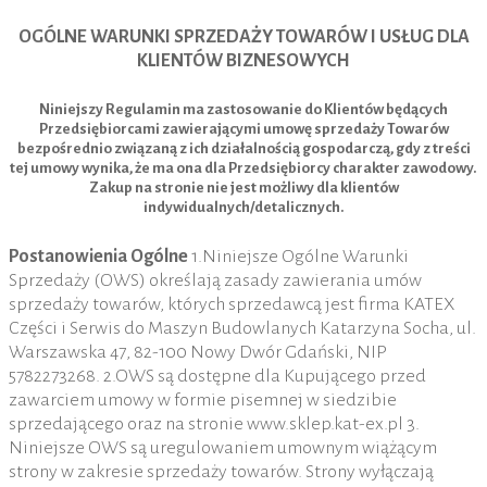
OGÓLNE WARUNKI SPRZEDAŻY TOWARÓW I USŁUG DLA
KLIENTÓW BIZNESOWYCH
Niniejszy Regulamin ma zastosowanie do Klientów będących
Przedsiębiorcami zawierającymi umowę sprzedaży Towarów
bezpośrednio związaną z ich działalnością gospodarczą, gdy z treści
tej umowy wynika, że ma ona dla Przedsiębiorcy charakter zawodowy.
Zakup na stronie nie jest możliwy dla klientów
indywidualnych/detalicznych.
Postanowienia Ogólne
1.Niniejsze Ogólne Warunki
Sprzedaży (OWS) określają zasady zawierania umów
sprzedaży towarów, których sprzedawcą jest firma KATEX
Części i Serwis do Maszyn Budowlanych Katarzyna Socha, ul.
Warszawska 47, 82-100 Nowy Dwór Gdański, NIP
5782273268. 2.OWS są dostępne dla Kupującego przed
zawarciem umowy w formie pisemnej w siedzibie
sprzedającego oraz na stronie www.sklep.kat-ex.pl 3.
Niniejsze OWS są uregulowaniem umownym wiążącym
strony w zakresie sprzedaży towarów. Strony wyłączają