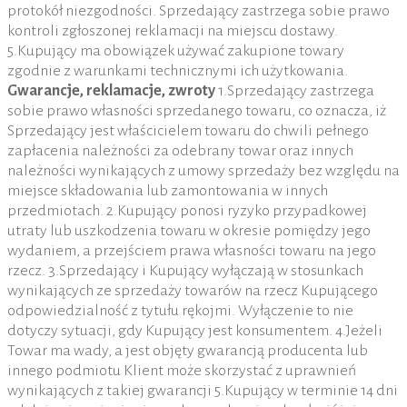
protokół niezgodności. Sprzedający zastrzega sobie prawo
kontroli zgłoszonej reklamacji na miejscu dostawy.
5.Kupujący ma obowiązek używać zakupione towary
zgodnie z warunkami technicznymi ich użytkowania.
Gwarancje, reklamacje, zwroty
1.Sprzedający zastrzega
sobie prawo własności sprzedanego towaru, co oznacza, iż
Sprzedający jest właścicielem towaru do chwili pełnego
zapłacenia należności za odebrany towar oraz innych
należności wynikających z umowy sprzedaży bez względu na
miejsce składowania lub zamontowania w innych
przedmiotach. 2.Kupujący ponosi ryzyko przypadkowej
utraty lub uszkodzenia towaru w okresie pomiędzy jego
wydaniem, a przejściem prawa własności towaru na jego
rzecz. 3.Sprzedający i Kupujący wyłączają w stosunkach
wynikających ze sprzedaży towarów na rzecz Kupującego
odpowiedzialność z tytułu rękojmi. Wyłączenie to nie
dotyczy sytuacji, gdy Kupujący jest konsumentem. 4.Jeżeli
Towar ma wady, a jest objęty gwarancją producenta lub
innego podmiotu Klient może skorzystać z uprawnień
wynikających z takiej gwarancji 5.Kupujący w terminie 14 dni