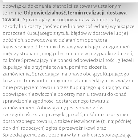
obowiązku dokonania płatności za towar w ustalonym
terminie.
Odpowiedzialność, termin realizacji, dostawa
towaru
1.Sprzedający nie odpowiada za żadne straty,
szkody lub koszty (pośrednie lub bezpośrednie) wynikające
z roszczeń Kupującego z tytułu błędów w dostawie lub jej
opóźnień, spowodowane działaniem operatora
logistycznego. 2.Terminy dostawy wynikające z uzgodnień
między stronami, mogą ulec zmianie w przypadku zdarzeń,
za które Sprzedający nie ponosi odpowiedzialności. 3.Jeżeli
kupujący nie przyjmie towaru pomimo złożenia
zamówienia, Sprzedający ma prawo obciążyć Kupującego
kosztami transportu i innymi kosztami będącymi w związku
z nie przyjęciem towaru przez Kupującego. 4.Kupujący ma
obowiązek niezwłocznie po otrzymaniu towaru dokonać
sprawdzenia zgodności dostarczonego towaru z
zamówieniem. Zobowiązany jest sprawdzić w
szczególności: stan przesyłki, jakość, ilość oraz asortyment
dostarczonego towaru, a także niezwłocznie (tj. najpóźniej
do 5 dni roboczych) zgłosić przewoźnikowi oraz
Sprzedającemu zastrzeżenia w tym zakresie, sporządzając