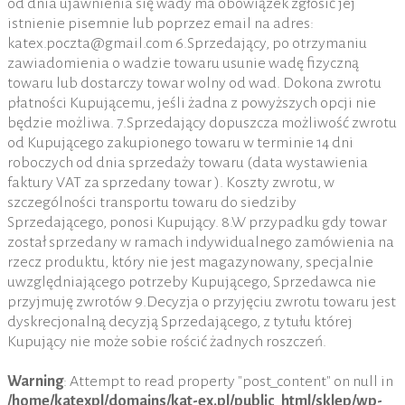
od dnia ujawnienia się wady ma obowiązek zgłosić jej
istnienie pisemnie lub poprzez email na adres:
katex.poczta@gmail.com 6.Sprzedający, po otrzymaniu
zawiadomienia o wadzie towaru usunie wadę fizyczną
towaru lub dostarczy towar wolny od wad. Dokona zwrotu
płatności Kupującemu, jeśli żadna z powyższych opcji nie
będzie możliwa. 7.Sprzedający dopuszcza możliwość zwrotu
od Kupującego zakupionego towaru w terminie 14 dni
roboczych od dnia sprzedaży towaru (data wystawienia
faktury VAT za sprzedany towar ). Koszty zwrotu, w
szczególności transportu towaru do siedziby
Sprzedającego, ponosi Kupujący. 8.W przypadku gdy towar
został sprzedany w ramach indywidualnego zamówienia na
rzecz produktu, który nie jest magazynowany, specjalnie
uwzględniającego potrzeby Kupującego, Sprzedawca nie
przyjmuję zwrotów 9.Decyzja o przyjęciu zwrotu towaru jest
dyskrecjonalną decyzją Sprzedającego, z tytułu której
Kupujący nie może sobie rościć żadnych roszczeń.
Warning
: Attempt to read property "post_content" on null in
/home/katexpl/domains/kat-ex.pl/public_html/sklep/wp-