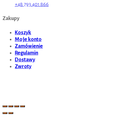
+48 793 401 866
Zakupy
Koszyk
Moje konto
Zamówienie
Regulamin
Dostawy
Zwroty
Sklep.Kat-ex.pl WSZELKIE PRAWA ZASTRZEŻONE |
Tworzenie stron i sklepów internetowych. EoN Marcin
Wolski