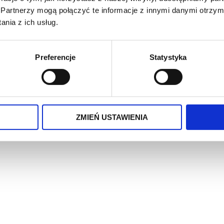
Partnerzy mogą połączyć te informacje z innymi danymi otrzym
nia z ich usług.
Waga
5 kg
Nr katalogowy
11709
Preferencje
Statystyka
Pasuje do
A20, A
Producent
OEM
ZMIEŃ USTAWIENIA