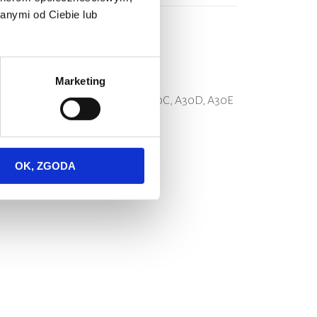
anymi od Ciebie lub
042
Marketing
20C, A25B, A25C, A25D, A25E, A30C, A30D, A30E
OK, ZGODA