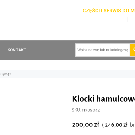
CZĘŚCI I SERWIS DO
3 401 866 Serwis maszyn
+48 793 455 320 Części do maszyn
rszawska 47, Nowy Dwór Gdański
KONTAKT
709042
Klocki hamulcow
SKU:
11709042
200,00 zł
(
246,00 zł
br