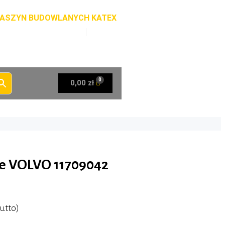
 MASZYN BUDOWLANYCH KATEX
katex.poczta@gmail.com
0,00 zł
e VOLVO 11709042
utto)