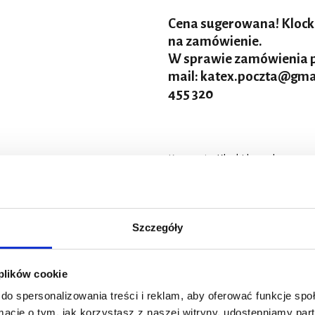
Cena sugerowana! Kloc
na zamówienie.
W sprawie zamówienia p
mail:
katex.poczta@gma
455 320
Kategoria:
Klocki hamulcowe
OPIS
Szczegóły
Klocki hamulcowe VOLVO 11
 plików cookie
do spersonalizowania treści i reklam, aby oferować funkcje sp
INFORMACJE DODATKOWE
ormacje o tym, jak korzystasz z naszej witryny, udostępniamy p