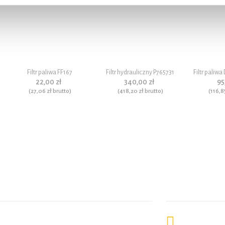
Filtr paliwa FF167
Filtr hydrauliczny P765731
Filtr paliw
22,00 zł
340,00 zł
95
(
27,06 zł
brutto)
(
418,20 zł
brutto)
(
116,8
 kontaktowe
Zakupy
ul. Warszawska 47
Koszyk