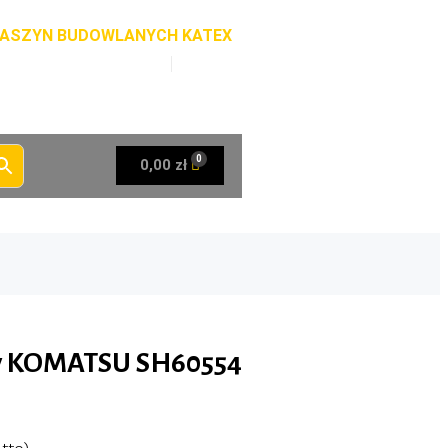
 MASZYN BUDOWLANYCH KATEX
katex.poczta@gmail.com
0,00 zł
zny KOMATSU SH60554