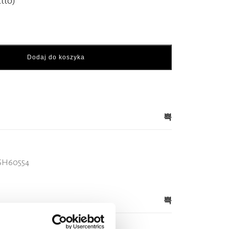
tto)
Dodaj do koszyka
 SH60554