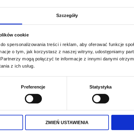
Waga
1 kg
Szczegóły
Nr katalogowy
SH605
Pasuje do
PW 14
 plików cookie
Producent
OEM
do spersonalizowania treści i reklam, aby oferować funkcje sp
ormacje o tym, jak korzystasz z naszej witryny, udostępniamy p
Partnerzy mogą połączyć te informacje z innymi danymi otrzym
nia z ich usług.
Preferencje
Statystyka
PODOBNE PRODUKTY
ZMIEŃ USTAWIENIA