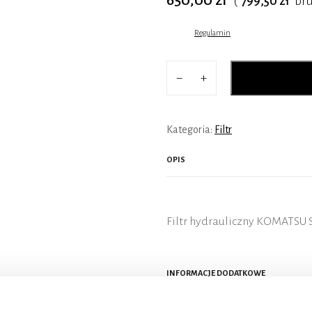
(
799,50 zł
bru
Regulamin
−
+
Kategoria:
Filtr
OPIS
Filtr hydrauliczny KOMATSU
INFORMACJE DODATKOWE