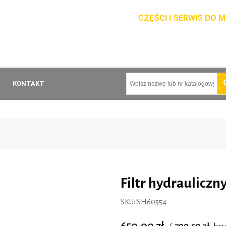
CZĘŚCI I SERWIS DO
3 401 866 Serwis maszyn
+48 793 455 320 Części do maszyn
rszawska 47, Nowy Dwór Gdański
KONTAKT
Filtr hydraulic
SKU:
SH60554
650,00 zł