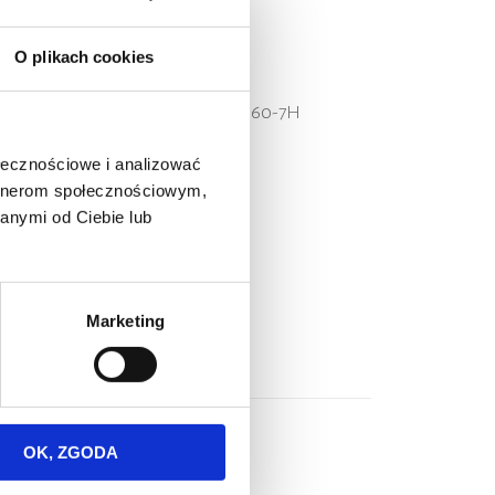
O plikach cookies
54
0-7,PW 148-8, PW 160-7E0, PW 160-7H
ołecznościowe i analizować
artnerom społecznościowym,
anymi od Ciebie lub
Marketing
OK, ZGODA