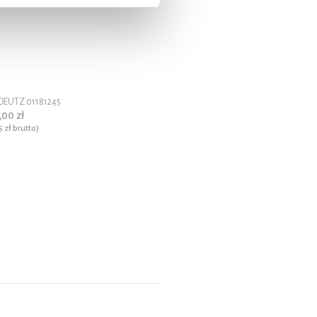
a DEUTZ 01181245
,00 zł
5 zł
brutto)